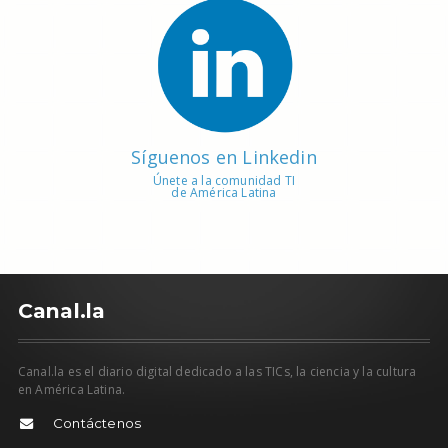
Síguenos en Linkedin
Únete a la comunidad TI
de América Latina
C
anal.la
Canal.la es el diario digital dedicado a las TICs, la ciencia y la cultura
en América Latina.
Contáctenos