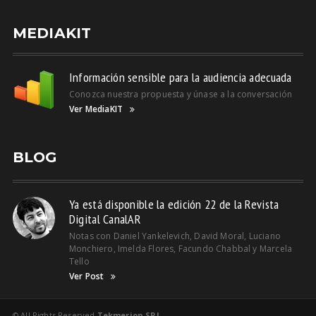
MEDIAKIT
Información sensible para la audiencia adecuada
Conozca nuestra propuesta y únase a la conversación
Ver MediaKIT
BLOG
Ya está disponible la edición 22 de la Revista
Digital CanalAR
Notas con Daniel Yankelevich, David Moral, Luciano
Monchiero, Imelda Flores, Facundo Chabbal y Marcela
Tello
Ver Post
© All Rights Reserved
Tekmerion SRL