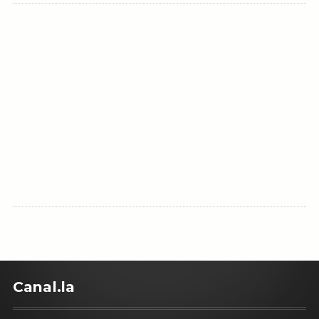
C
anal.la