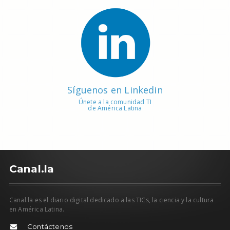
Síguenos en Linkedin
Únete a la comunidad TI
de América Latina
C
anal.la
Canal.la es el diario digital dedicado a las TICs, la ciencia y la cultura
en América Latina.
Contáctenos