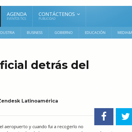
AGENDA
CONTÁCTENOS
EVENTOS TICS
PUBLICIDAD
NDUSTRIA
BUSINESS
GOBIERNO
EDUCACIÓN
MEDIA&
ficial detrás del
a Zendesk Latinoamérica
el aeropuerto y cuando fui a recogerlo no