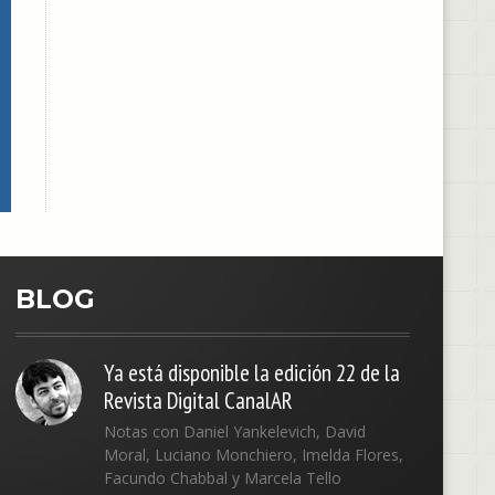
BLOG
Ya está disponible la edición 22 de la
Revista Digital CanalAR
Notas con Daniel Yankelevich, David
Moral, Luciano Monchiero, Imelda Flores,
Facundo Chabbal y Marcela Tello