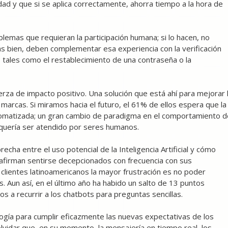
dad y que si se aplica correctamente, ahorra tiempo a la hora de
lemas que requieran la participación humana; si lo hacen, no
Más bien, deben complementar esa experiencia con la verificación
 tales como el restablecimiento de una contraseña o la
rza de impacto positivo. Una solución que está ahí para mejorar 
s marcas. Si miramos hacia el futuro, el 61% de ellos espera que la
utomatizada; un gran cambio de paradigma en el comportamiento d
quería ser atendido por seres humanos.
cha entre el uso potencial de la Inteligencia Artificial y cómo
 afirman sentirse decepcionados con frecuencia con sus
 clientes latinoamericanos la mayor frustración es no poder
 Aun así, en el último año ha habido un salto de 13 puntos
 a recurrir a los chatbots para preguntas sencillas.
ogía para cumplir eficazmente las nuevas expectativas de los
olvidar que, en su momento, la mensajería en tiempo real, los