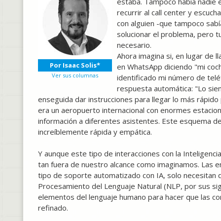
estaba. Tampoco había nadie 
recurrir al call center y escu
con alguien -que tampoco sabía
solucionar el problema, pero 
necesario.
Ahora imagina si, en lugar de l
Por Isaac Solis*
en WhatsApp diciendo "mi coche 
Ver sus columnas
identificado mi número de telé
respuesta automática: "Lo sien
enseguida dar instrucciones para llegar lo más rápido
era un aeropuerto internacional con enormes estacion
información a diferentes asistentes. Este esquema de
increíblemente rápida y empática.
Y aunque este tipo de interacciones con la Inteligenci
tan fuera de nuestro alcance como imaginamos. Las 
tipo de soporte automatizado con IA, solo necesitan d
Procesamiento del Lenguaje Natural (NLP, por sus sig
elementos del lenguaje humano para hacer que las co
refinado.