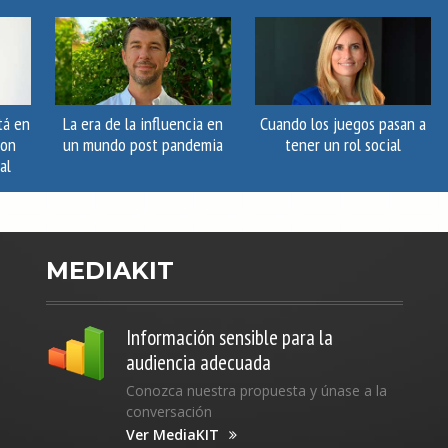
tá en
La era de la influencia en
Cuando los juegos pasan a
con
un mundo post pandemia
tener un rol social
al
MEDIAKIT
Información sensible para la
audiencia adecuada
Conozca nuestra propuesta y únase a la
conversación
Ver MediaKIT