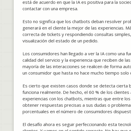
está de acuerdo en que la IA es positiva para la socie
contactar con una empresa.
Esto no significa que los chatbots deban resolver prob
generará en el cliente la mejor de las experiencias. 
correcta de tickets y respondiendo consultas simples,
visualización del estado de un pedido.
Los consumidores han llegado a ver la IA como una fue
calidad del servicio y la experiencia que reciben de la
mayoría de las interacciones se realicen de forma a
un consumidor que hasta no hace mucho tiempo solo 
Es cierto que existen casos donde se detecta cierta bre
funciona realmente. De hecho, el 60 % de los clientes
experiencias con los chatbots, mientras que entre los
obtener respuestas precisas a sus dudas o problemas.
porcentuales en el número de consumidores dispuestos
El desafío ahora es seguir perfeccionando esta tecnol
clientes. Y vamos en el sentido correcto. No hay que 