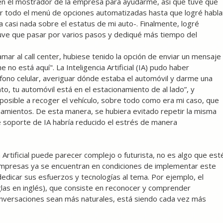
en el mostrador de la empresa para ayudarme, así que tuve que
char todo el menú de opciones automatizadas hasta que logré habla
 casi nada sobre el estatus de mi auto-. Finalmente, logré
tuve que pasar por varios pasos y dediqué más tiempo del
lamar al call center, hubiese tenido la opción de enviar un mensaje
no está aquí". La Inteligencia Artificial (IA) pudo haber
fono celular, averiguar dónde estaba el automóvil y darme una
to, tu automóvil está en el estacionamiento de al lado”, y
 posible a recoger el vehículo, sobre todo como era mi caso, que
amientos. De esta manera, se hubiera evitado repetir la misma
 soporte de IA habría reducido el estrés de manera
a Artificial puede parecer complejo o futurista, no es algo que est
empresas ya se encuentran en condiciones de implementar este
edicar sus esfuerzos y tecnologías al tema. Por ejemplo, el
las en inglés), que consiste en reconocer y comprender
nversaciones sean más naturales, está siendo cada vez más