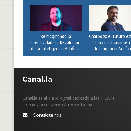
Reimaginando la
Chatbots: el futuro es
Creatividad: La Revolución
combinar humanos 
de la Inteligencia Artificial
Inteligencia Artifici
C
anal.la
Canal.la es el diario digital dedicado a las TICs, la
ciencia y la cultura en América Latina.
Contáctenos