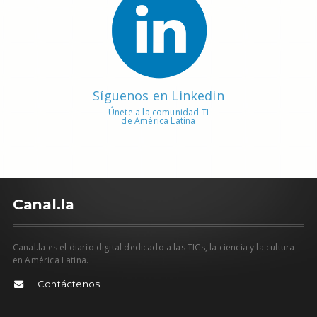
Síguenos en Linkedin
Únete a la comunidad TI
de América Latina
C
anal.la
Canal.la es el diario digital dedicado a las TICs, la ciencia y la cultura
en América Latina.
Contáctenos