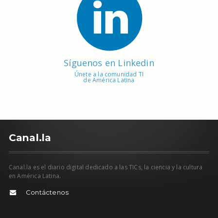
Síguenos en Linkedin
Únete a la comunidad TI
de América Latina
C
anal.la
Canal.la es el diario digital dedicado a las TICs, la ciencia y la cultura
en América Latina.
Contáctenos