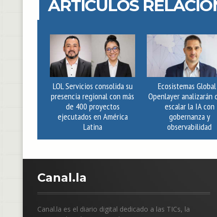
ARTÍCULOS RELACI
LOL Servicios consolida su
Ecosistemas Global
presencia regional con más
Openlayer analizarán
de 400 proyectos
escalar la IA con
ejecutados en América
gobernanza y
Latina
observabilidad
C
anal.la
Canal.la es el diario digital dedicado a las TICs, la