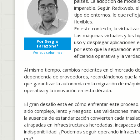
países. La adopción de modelos
imparable. Según Radixweb, el
tipo de entornos, lo que reflej
flexibles.
En este contexto, la virtualizac
Las máquinas virtuales y los h
Por Sergio
uso y desplegar aplicaciones e
Tarazona*
por esto que la separación ent
Ver sus columnas
eficiencia operativa y la verda
Al mismo tiempo, cambios recientes en el mercado de 
dependencia de proveedores, recordándonos que la res
que garantizar la autonomía en la migración de máquina
operativa y la innovación en esta década.
El gran desafío está en cómo enfrentar este proceso.
sido complejo, lento y riesgoso. Las validaciones man
la ausencia de estandarización convierten cada trasl
atrapadas en infraestructuras heredadas, incapaces 
indisponibilidad. ¿Podemos seguir operando infraestr
era?