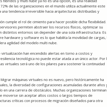
 híbridos y multi nube ya no es una opción, es una realidad
 72% de las organizaciones en el mundo utiliza actualmente este
a una tendencia irreversible hacia arquitecturas distribuidas y
ión cumple el rol de cimiento para hacer posible dicha flexibilidad.
ipervisores permiten abstraer los recursos físicos, optimizar su
n distintos entornos sin depender de una sola infraestructura. Es
re hardware y software es lo que habilita la movilidad de cargas, 
dera agilidad del modelo multi nube.
virtualización han encendido alertas en torno a costos y
iliencia tecnológica no puede estar atada a un único actor. Por 
s virtuales será uno de los pilares para sostener la continuidad
 Migrar máquinas virtuales no es nuevo, pero históricamente ha
uales, la diversidad de configuraciones acumuladas durante años 
ado en una carrera de obstáculos. Muchas organizaciones terminan
de moverse sin aceptar altos costos o largos tiempos de
ucturas críticas con procesos de migración diseñados para otra