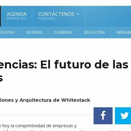
AGENDA
CONTÁCTENOS
EVENTOS TICS
PUBLICIDAD
NDUSTRIA
BUSINESS
GOBIERNO
EDUCACIÓN
MEDIA&
ncias: El futuro de las
s
ciones y Arquitectura de Whitestack
ine hoy la competitividad de empresas y