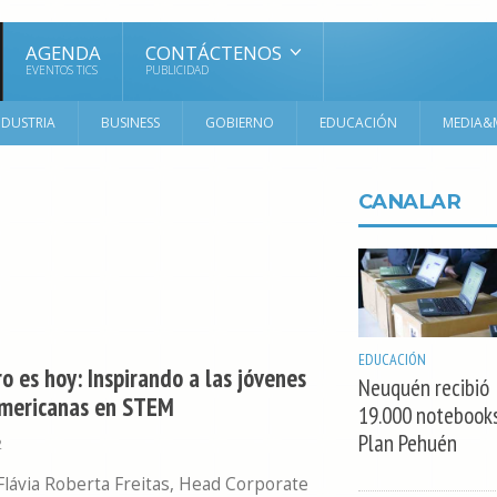
AGENDA
CONTÁCTENOS
EVENTOS TICS
PUBLICIDAD
NDUSTRIA
BUSINESS
GOBIERNO
EDUCACIÓN
MEDIA&
CANALAR
EDUCACIÓN
ro es hoy: Inspirando a las jóvenes
Neuquén recibió
americanas en STEM
19.000 notebooks
Plan Pehuén
2
Flávia Roberta Freitas, Head Corporate