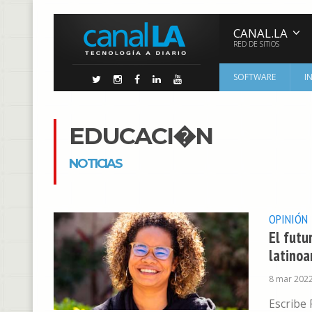
CANAL.LA
RED DE SITIOS
SOFTWARE
I
EDUCACI�N
NOTICIAS
OPINIÓN
El futu
latino
8 mar 202
Escribe 