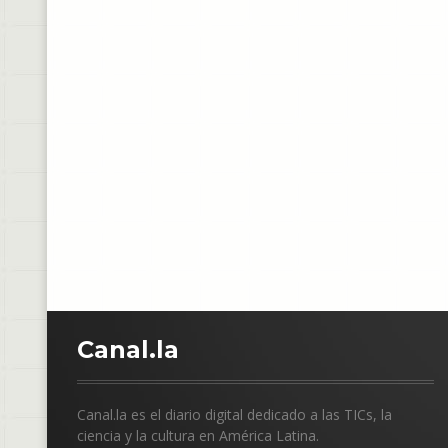
C
anal.la
Canal.la es el diario digital dedicado a las TICs, la
ciencia y la cultura en América Latina.