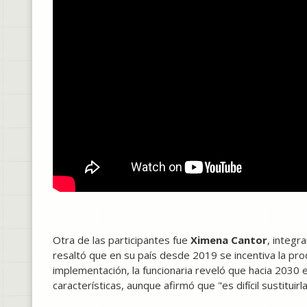
Otra de las participantes fue
Ximena Cantor
, integr
resaltó que en su país desde 2019 se incentiva la pro
implementación, la funcionaria reveló que hacia 2030 
características, aunque afirmó que "es difícil sustituirl