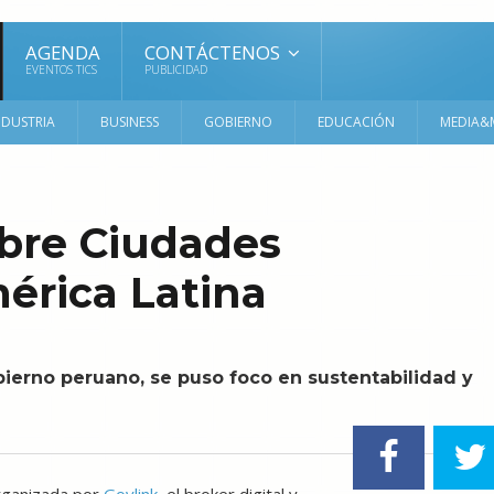
AGENDA
CONTÁCTENOS
EVENTOS TICS
PUBLICIDAD
NDUSTRIA
BUSINESS
GOBIERNO
EDUCACIÓN
MEDIA&
bre Ciudades
érica Latina
bierno peruano, se puso foco en sustentabilidad y