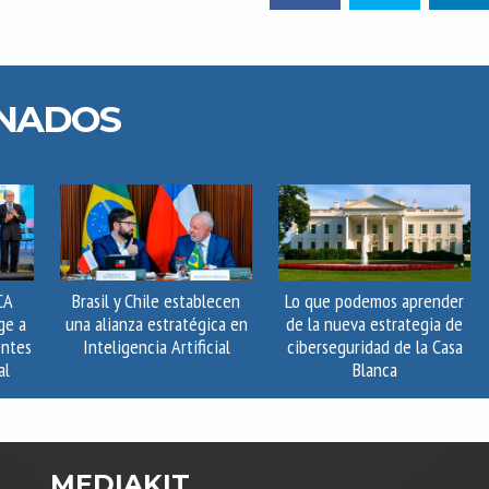
ONADOS
CA
Brasil y Chile establecen
Lo que podemos aprender
ge a
una alianza estratégica en
de la nueva estrategia de
entes
Inteligencia Artificial
ciberseguridad de la Casa
al
Blanca
MEDIAKIT