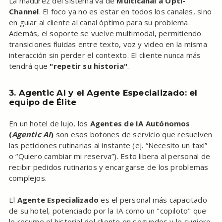
La madurez del sistema va de
Multicanal a Opti-
Channel
. El foco ya no es estar en todos los canales, sino
en guiar al cliente al canal óptimo para su problema.
Además, el soporte se vuelve multimodal, permitiendo
transiciones fluidas entre texto, voz y video en la misma
interacción sin perder el contexto. El cliente nunca más
tendrá que
"repetir su historia"
.
3. Agentic AI y el Agente Especializado: el
equipo de Élite
En un hotel de lujo, los
Agentes de IA Autónomos
(
Agentic AI
)
son esos botones de servicio que resuelven
las peticiones rutinarias al instante (ej. “Necesito un taxi”
o “Quiero cambiar mi reserva”). Esto libera al personal de
recibir pedidos rutinarios y encargarse de los problemas
complejos.
El
Agente Especializado
es el personal más capacitado
de su hotel, potenciado por la IA como un "copiloto" que
le resume el historial del cliente en segundos y le sugiere