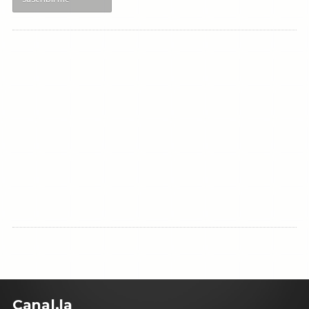
C
anal.la