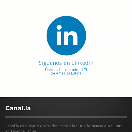
Síguenos en Linkedin
Únete a la comunidad TI
de América Latina
C
anal.la
Canal.la es el diario digital dedicado a las TICs, la ciencia y la cultura
en América Latina.