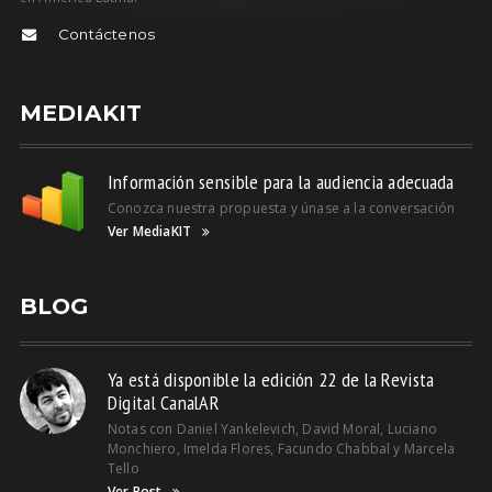
Contáctenos
MEDIAKIT
Información sensible para la audiencia adecuada
Conozca nuestra propuesta y únase a la conversación
Ver MediaKIT
BLOG
Ya está disponible la edición 22 de la Revista
Digital CanalAR
Notas con Daniel Yankelevich, David Moral, Luciano
Monchiero, Imelda Flores, Facundo Chabbal y Marcela
Tello
Ver Post