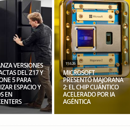
11.6.26
ANZA VERSIONES
CTAS DEL Z17 Y
MICROSOFT
ONE 5 PARA
PRESENTÓ MAJORANA
IZAR ESPACIO Y
2: EL CHIP CUÁNTICO
S EN
ACELERADO POR IA
ENTERS
AGÉNTICA