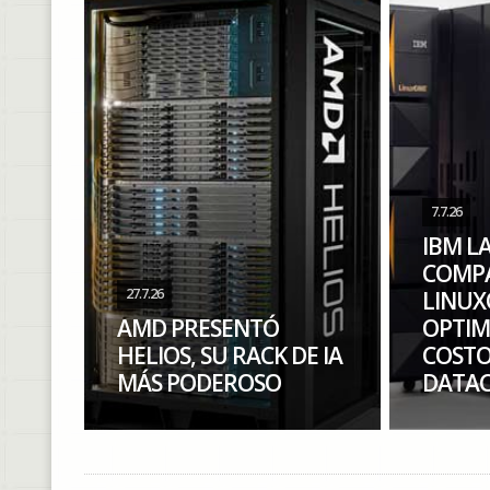
7.7.26
IBM L
COMPA
27.7.26
LINUX
AMD PRESENTÓ
OPTIM
HELIOS, SU RACK DE IA
COSTO
MÁS PODEROSO
DATAC