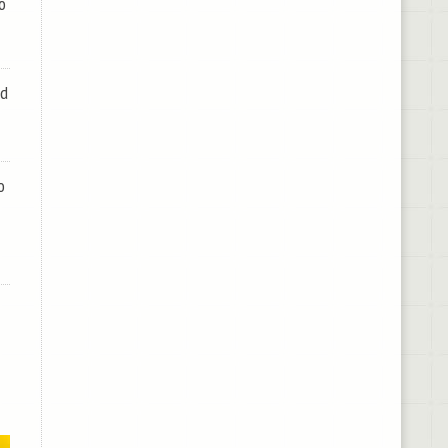
o
id
o