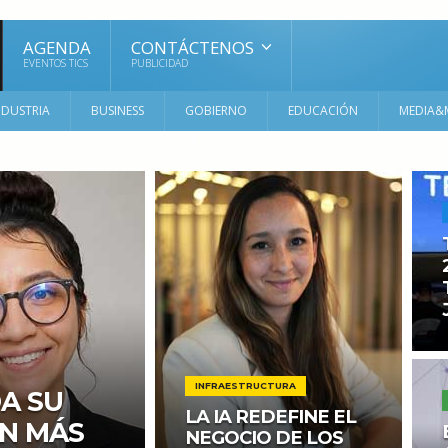
AGENDA
CONTÁCTENOS
EVENTOS TICS
PUBLICIDAD
NDUSTRIA
BUSINESS
GOBIERNO
EDUCACIÓN
MEDIA&
INFRAESTRUCTURA
DA SU
LA IA REDEFINE EL
ON MÁS
NEGOCIO DE LOS